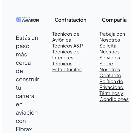
Contratación
Compañía
Técnicos de
Trabaja con
Estás un
Aviónica
Nosotros
paso
Técnicos A&P
Solicita
Técnicos de
Nuestros
más
Interiores
Servicios
cerca
Técnicos
Sobre
Estructurales
Nosotros
de
Contacto
construir
Política de
tu
Privacidad
Términos y
carrera
Condiciones
en
aviación
con
Fibrax